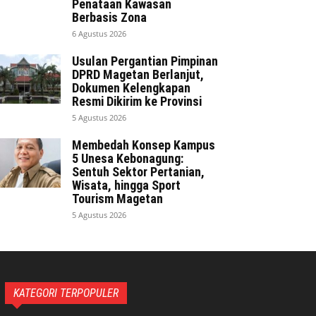
Penataan Kawasan
Berbasis Zona
6 Agustus 2026
Usulan Pergantian Pimpinan
DPRD Magetan Berlanjut,
Dokumen Kelengkapan
Resmi Dikirim ke Provinsi
5 Agustus 2026
Membedah Konsep Kampus
5 Unesa Kebonagung:
Sentuh Sektor Pertanian,
Wisata, hingga Sport
Tourism Magetan
5 Agustus 2026
KATEGORI TERPOPULER