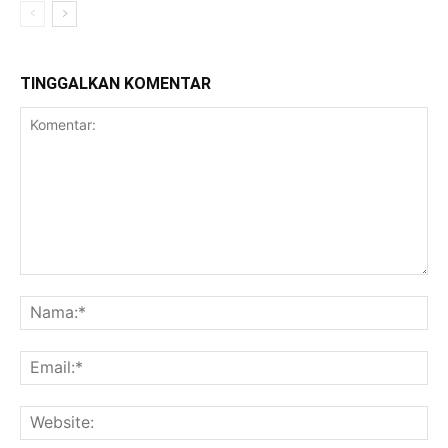
TINGGALKAN KOMENTAR
Komentar:
Na
Ema
Web