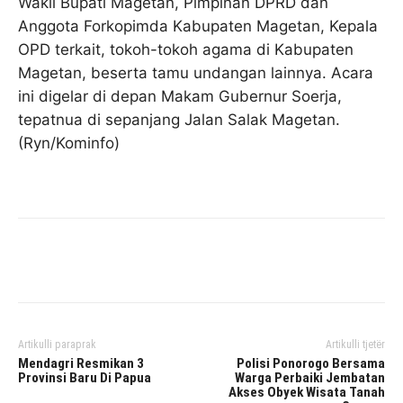
Wakil Bupati Magetan, Pimpinan DPRD dan
Anggota Forkopimda Kabupaten Magetan, Kepala
OPD terkait, tokoh-tokoh agama di Kabupaten
Magetan, beserta tamu undangan lainnya. Acara
ini digelar di depan Makam Gubernur Soerja,
tepatnua di sepanjang Jalan Salak Magetan.
(Ryn/Kominfo)
Facebook
Twitter
Pinterest
Artikulli paraprak
Artikulli tjetër
Mendagri Resmikan 3
Polisi Ponorogo Bersama
Provinsi Baru Di Papua
Warga Perbaiki Jembatan
Akses Obyek Wisata Tanah