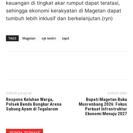
keuangan di tingkat akar rumput dapat teratasi,
sehingga ekonomi kerakyatan di Magetan dapat
tumbuh lebih inklusif dan berkelanjutan.(ryn)
TAGS
Magetan
ojk kediri
tapd
Facebook
Twitter
Pinterest
Artikulli paraprak
Artikulli tjetër
Respons Keluhan Warga,
Bupati Magetan Buka
Polsek Bendo Bongkar Arena
Musrenbang 2026: Fokus
Sabung Ayam di Tegalarum
Perkuat Infrastruktur
Ekonomi Menuju 2027