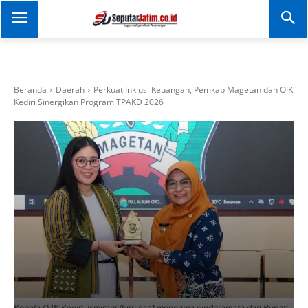
SEPUTAR JATIM
Portal Informasi Dan
Berita Jawa Timur
Beranda
Daerah
Perkuat Inklusi Keuangan, Pemkab Magetan dan OJK
Kediri Sinergikan Program TPAKD 2026
Kepala OJK Kediri, Ismirani (kiri) saat menerima cinderamata dari Bupati