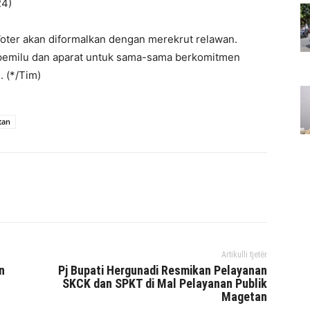
24)
ter akan diformalkan dengan merekrut relawan.
 pemilu dan aparat untuk sama-sama berkomitmen
. (*/Tim)
tan
interest
WhatsApp
Mencetak
Telegram
Artikulli tjetër
n
Pj Bupati Hergunadi Resmikan Pelayanan
SKCK dan SPKT di Mal Pelayanan Publik
Magetan