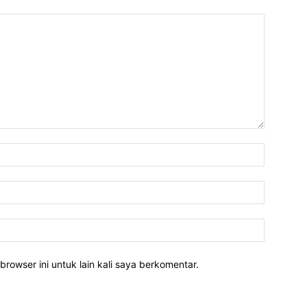
Nama:*
Email:*
Website:
rowser ini untuk lain kali saya berkomentar.