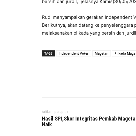
bersih dan jurdil,” jelasnya.Kamis(30/05/20
Rudi menyampaikan gerakan Independent Vo
Berikutnya, akan datang ke penyelenggara
melaksanakan pilkada yang bersih dan jurdil
TAGS
Independent Voter
Magetan
Pilkada Mage
Facebook
Twitter
P
Artikulli paraprak
Hasil SPI,Skor Integritas Pemkab Mageta
Naik