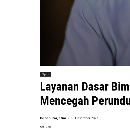
Opini
Layanan Dasar Bim
Mencegah Perund
-
By
SeputarJatim
18 Desember 2023
270