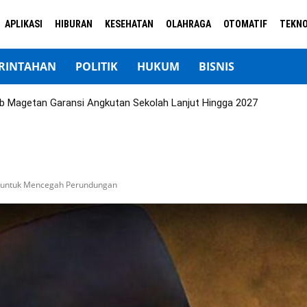
APLIKASI
HIBURAN
KESEHATAN
OLAHRAGA
OTOMATIF
TEKNO
RINTAHAN
POLITIK
HUKUM
BISNIS
b Magetan Garansi Angkutan Sekolah Lanjut Hingga 2027
g untuk Mencegah Perundungan