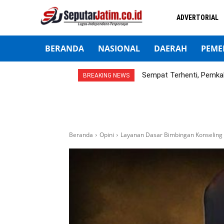
ADVERTORIAL
BERANDA
NASIONAL
DAERAH
PEME
Sempat Terhenti, Pemka
BREAKING NEWS
Beranda
Opini
Layanan Dasar Bimbingan Konselin