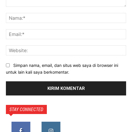
Komentar:
Na
Ema
Web
Simpan nama, email, dan situs web saya di browser ini
untuk lain kali saya berkomentar.
STAY CONNECTED