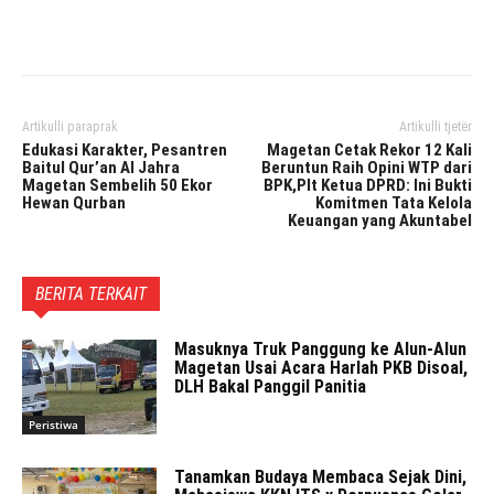
Facebook
Twitter
Pinterest
Artikulli paraprak
Artikulli tjetër
Edukasi Karakter, Pesantren
Magetan Cetak Rekor 12 Kali
Baitul Qur’an Al Jahra
Beruntun Raih Opini WTP dari
Magetan Sembelih 50 Ekor
BPK,Plt Ketua DPRD: Ini Bukti
Hewan Qurban
Komitmen Tata Kelola
Keuangan yang Akuntabel
BERITA TERKAIT
Masuknya Truk Panggung ke Alun-Alun
Magetan Usai Acara Harlah PKB Disoal,
DLH Bakal Panggil Panitia
Peristiwa
Tanamkan Budaya Membaca Sejak Dini,