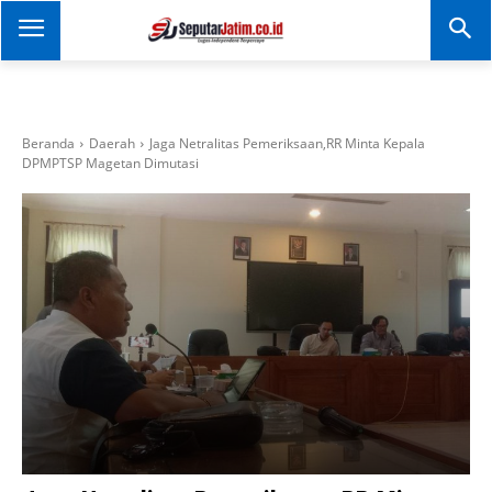
SEPUTAR JATIM
Portal Informasi Dan
Berita Jawa Timur
Beranda
Daerah
Jaga Netralitas Pemeriksaan,RR Minta Kepala
DPMPTSP Magetan Dimutasi