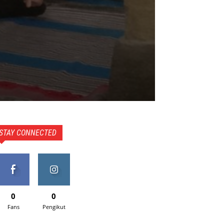
STAY CONNECTED
0
0
Fans
Pengikut