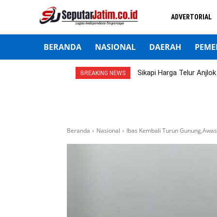
ADVERTORIAL
BERANDA
NASIONAL
DAERAH
PEME
Sikapi Harga Telur Anjl
BREAKING NEWS
Beranda
Nasional
Ibas Kembali Turun Gunung,Awas