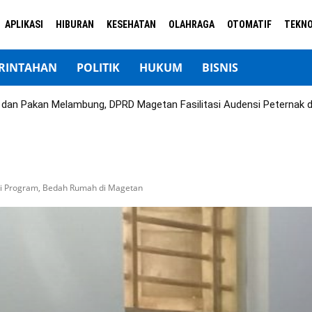
APLIKASI
HIBURAN
KESEHATAN
OLAHRAGA
OTOMATIF
TEKNO
RINTAHAN
POLITIK
HUKUM
BISNIS
ok dan Pakan Melambung, DPRD Magetan Fasilitasi Audensi Peternak 
i Program, Bedah Rumah di Magetan