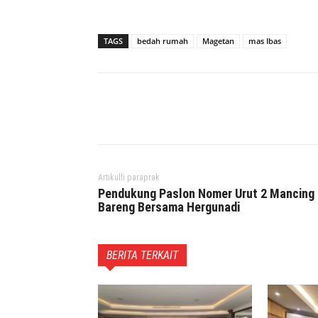
TAGS
bedah rumah
Magetan
mas Ibas
Facebook
Twitter
P
Artikulli paraprak
Pendukung Paslon Nomer Urut 2 Mancing
Bareng Bersama Hergunadi
BERITA TERKAIT