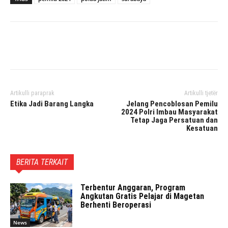
Facebook
Twitter
Pinterest
Artikulli paraprak
Artikulli tjetër
Etika Jadi Barang Langka
Jelang Pencoblosan Pemilu
2024 Polri Imbau Masyarakat
Tetap Jaga Persatuan dan
Kesatuan
BERITA TERKAIT
Terbentur Anggaran, Program
Angkutan Gratis Pelajar di Magetan
Berhenti Beroperasi
News