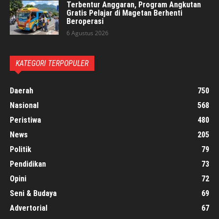
Terbentur Anggaran, Program Angkutan
Gratis Pelajar di Magetan Berhenti
Beroperasi
6 Agustus 2026
KATEGORI TERPOPULER
Daerah
750
Nasional
568
Peristiwa
480
News
205
Politik
79
Pendidikan
73
Opini
72
Seni & Budaya
69
Advertorial
67