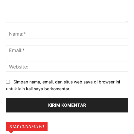
Komentar:
Na
Ema
Web
Simpan nama, email, dan situs web saya di browser ini
untuk lain kali saya berkomentar.
STAY CONNECTED