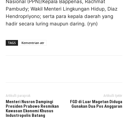
Nasional (PPN)/Kepala Bappenas, Rachmat
Pambudy; Wakil Menteri Lingkungan Hidup, Diaz
Hendropriyono; serta para kepala daerah yang
hadir secara luring maupun daring. (ryn)
TAGS
Kementrian atr
Facebook
Twitter
Pinterest
Artikulli paraprak
Artikulli tjetër
Menteri Nusron Dampingi
FGD di Luar Magetan Diduga
Presiden Prabowo Resmikan
Gunakan Dua Pos Anggaran
Kawasan Ekonomi Khusus
Industropolis Batang