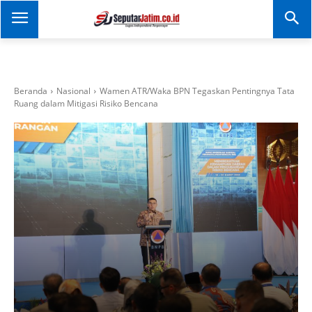
SEPUTAR JATIM
Portal Informasi Dan
Berita Jawa Timur
Beranda
Nasional
Wamen ATR/Waka BPN Tegaskan Pentingnya Tata
Ruang dalam Mitigasi Risiko Bencana