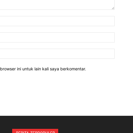
Nama:*
Email:*
Website:
rowser ini untuk lain kali saya berkomentar.