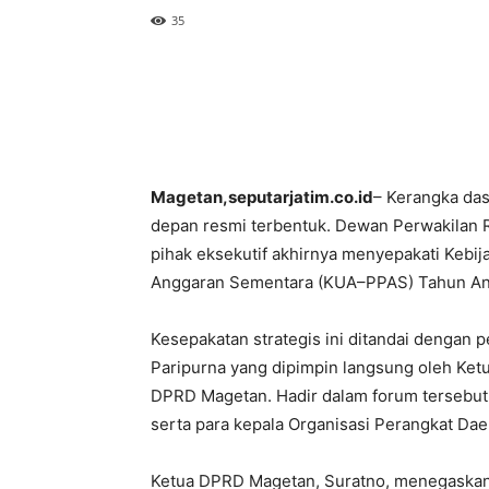
35
bupati magetan,nanik sumantribersama pimpinan dprd mag
Magetan,seputarjatim.co.id
– Kerangka da
depan resmi terbentuk. Dewan Perwakilan
pihak eksekutif akhirnya menyepakati Kebi
Anggaran Sementara (KUA–PPAS) Tahun An
Kesepakatan strategis ini ditandai denga
Paripurna yang dipimpin langsung oleh Ket
DPRD Magetan. Hadir dalam forum tersebut 
serta para kepala Organisasi Perangkat Dae
Ketua DPRD Magetan, Suratno, menegaskan 