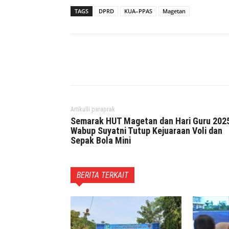
TAGS
DPRD
KUA–PPAS
Magetan
Facebook
Twitter
P
Artikulli paraprak
Semarak HUT Magetan dan Hari Guru 202
Wabup Suyatni Tutup Kejuaraan Voli dan
Sepak Bola Mini
BERITA TERKAIT