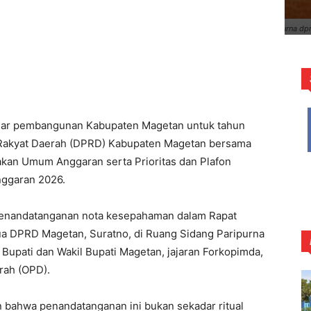
etan menandatangani kesepakatanKUA–PPAS 2026 di ruang rapat sidang paripurna dp
sar pembangunan Kabupaten Magetan untuk tahun
 Rakyat Daerah (DPRD) Kabupaten Magetan bersama
jakan Umum Anggaran serta Prioritas dan Plafon
ggaran 2026.
n penandatanganan nota kesepahaman dalam Rapat
ua DPRD Magetan, Suratno, di Ruang Sidang Paripurna
Bupati dan Wakil Bupati Magetan, jajaran Forkopimda,
rah (OPD).
bahwa penandatanganan ini bukan sekadar ritual