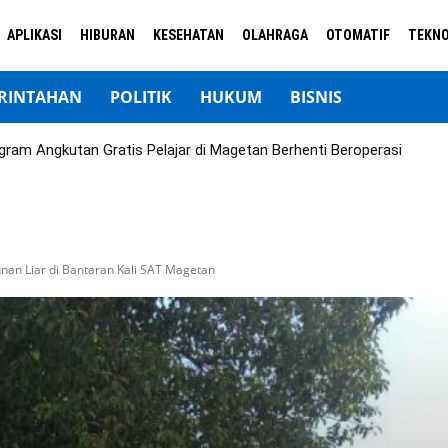
APLIKASI
HIBURAN
KESEHATAN
OLAHRAGA
OTOMATIF
TEKNO
RINTAHAN
POLITIK
HUKUM
BISNIS
gram Angkutan Gratis Pelajar di Magetan Berhenti Beroperasi
an Liar di Bantaran Kali SAT Magetan