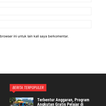
Email:*
Website:
rowser ini untuk lain kali saya berkomentar.
BERITA TERPOPULER
Terbentur Anggaran, Program
Angkutan Gratis Pelajar di