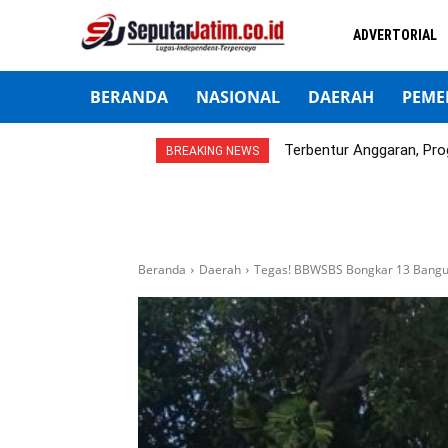
ADVERTORIAL
BERANDA
NASIONAL
DAERAH
PEME
Terbentur Anggaran, Pro
BREAKING NEWS
Beranda
Daerah
Tegas! BBWSBS Bongkar 13 Bangun