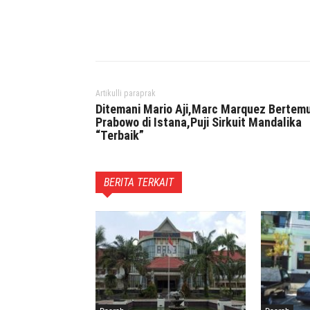
Facebook
Twitter
P
Artikulli paraprak
Ditemani Mario Aji,Marc Marquez Bertem
Prabowo di Istana,Puji Sirkuit Mandalika
“Terbaik”
BERITA TERKAIT
Daerah
Daerah