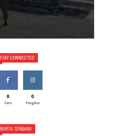
STAY CONNECTED
0
0
Fans
Pengikut
BERITA TERBARU