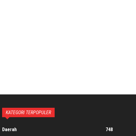
KATEGORI TERPOPULER
Daerah
748