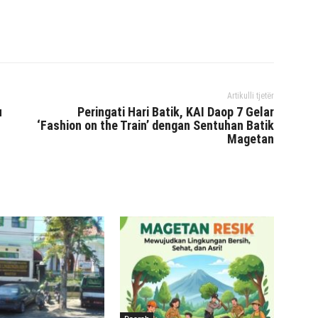
interest
WhatsApp
Mencetak
Telegram
Artikulli tjetër
u
Peringati Hari Batik, KAI Daop 7 Gelar
‘Fashion on the Train’ dengan Sentuhan Batik
Magetan
Daerah