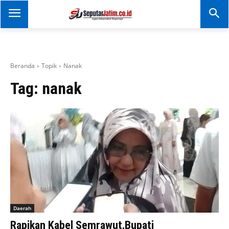
SEPUTAR JATIM
Portal Informasi Dan
Berita Jawa Timur
Beranda
Topik
Nanak
Tag:
nanak
Daerah
Rapikan Kabel Semrawut,Bupati