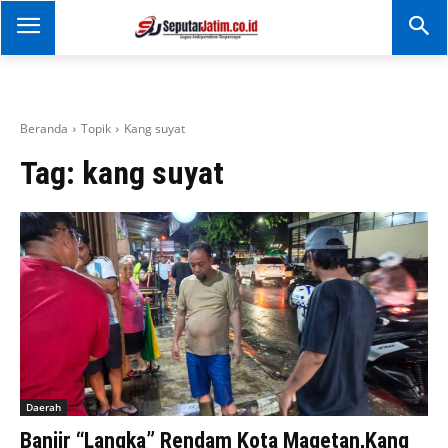
SEPUTAR JATIM
Portal Informasi Dan
Berita Jawa Timur
Beranda
Topik
Kang suyat
Tag:
kang suyat
Daerah
Banjir “Langka” Rendam Kota Magetan,Kang