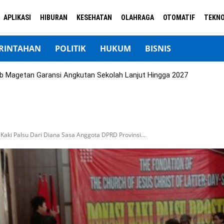
APLIKASI
HIBURAN
KESEHATAN
OLAHRAGA
OTOMATIF
TEKNO
RINTAHAN
POLITIK
HUKUM
BISNIS
b Magetan Garansi Angkutan Sekolah Lanjut Hingga 2027
ki Palsu Dari Diana Sasa Anggota DPRD Provinsi...