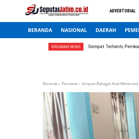
ADVERTORIAL
BERANDA
NASIONAL
DAERAH
PEME
Sempat Terhenti, Pemka
BREAKING NEWS
Beranda
Peristiwa
Senyum Bahagia Andi Menerima Ka