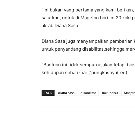
“Ini bukan yang pertama yang kami berikan
salurkan, untuk di Magetan hari ini 20 kaki
akrab Diana Sasa
Diana Sasa juga menyampaikan,pemberian k
untuk penyandang disabilitas,sehingga merek
“Bantuan ini tidak sempurna,akan tetapi b
kehidupan sehari-hari,”pungkasnya(red)
TAGS
diana sasa
disabilitas
kaki palsu
Maget
Facebook
Twitter
P