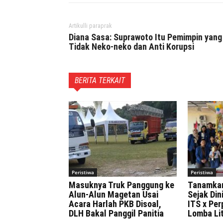
Artikulli paraprak
Diana Sasa: Suprawoto Itu Pemimpin yang
Tidak Neko-neko dan Anti Korupsi
BERITA TERKAIT
Peristiwa
Peristiwa
Masuknya Truk Panggung ke
Tanamka
Alun-Alun Magetan Usai
Sejak Di
Acara Harlah PKB Disoal,
ITS x Pe
DLH Bakal Panggil Panitia
Lomba Lit