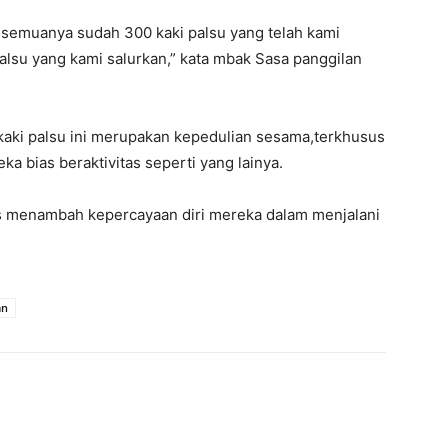
, semuanya sudah 300 kaki palsu yang telah kami
 palsu yang kami salurkan,” kata mbak Sasa panggilan
aki palsu ini merupakan kepedulian sesama,terkhusus
a bias beraktivitas seperti yang lainya.
ias menambah kepercayaan diri mereka dalam menjalani
an
interest
WhatsApp
Mencetak
Telegram