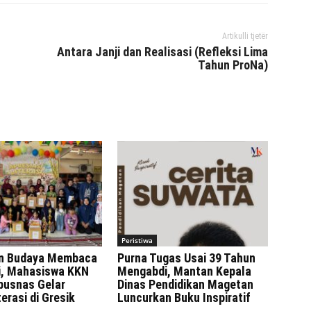
Artikulli tjetër
Antara Janji dan Realisasi (Refleksi Lima
Tahun ProNa)
Peristiwa
n Budaya Membaca
Purna Tugas Usai 39 Tahun
ni, Mahasiswa KKN
Mengabdi, Mantan Kepala
rpusnas Gelar
Dinas Pendidikan Magetan
erasi di Gresik
Luncurkan Buku Inspiratif