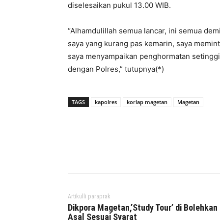
diselesaikan pukul 13.00 WIB.
“Alhamdulillah semua lancar, ini semua de
saya yang kurang pas kemarin, saya memint
saya menyampaikan penghormatan setinggin
dengan Polres,” tutupnya(*)
TAGS
kapolres
korlap magetan
Magetan
Facebook
Twitter
P
Artikulli paraprak
Dikpora Magetan,’Study Tour’ di Bolehkan
Asal Sesuai Syarat