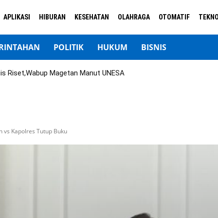
APLIKASI
HIBURAN
KESEHATAN
OLAHRAGA
OTOMATIF
TEKNO
RINTAHAN
POLITIK
HUKUM
BISNIS
sis Riset,Wabup Magetan Manut UNESA
n vs Kapolres Tutup Buku