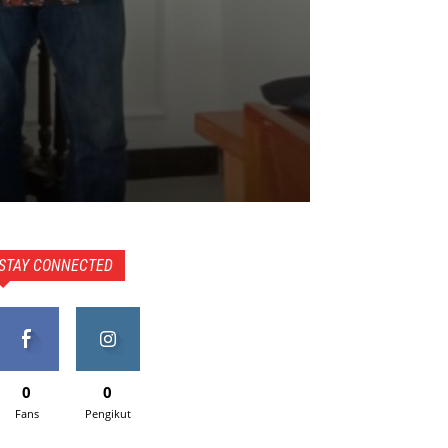
STAY CONNECTED
0
0
Fans
Pengikut