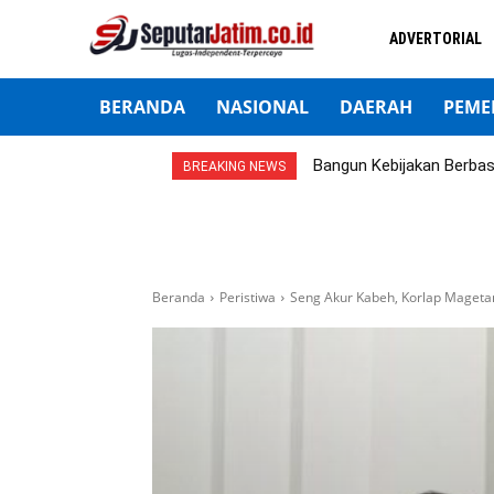
ADVERTORIAL
BERANDA
NASIONAL
DAERAH
PEME
Bangun Kebijakan Berba
BREAKING NEWS
Beranda
Peristiwa
Seng Akur Kabeh, Korlap Mageta