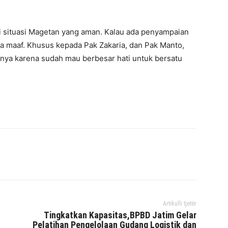
mi situasi Magetan yang aman. Kalau ada penyampaian
a maaf. Khusus kepada Pak Zakaria, dan Pak Manto,
ya karena sudah mau berbesar hati untuk bersatu
interest
WhatsApp
Mencetak
Telegram
Artikulli tjetër
Tingkatkan Kapasitas,BPBD Jatim Gelar
Pelatihan Pengelolaan Gudang Logistik dan