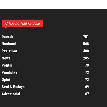
KATEGORI TERPOPULER
Daerah
751
Nasional
568
Peristiwa
480
News
205
Politik
79
Pendidikan
73
Opini
72
Seni & Budaya
69
Advertorial
67