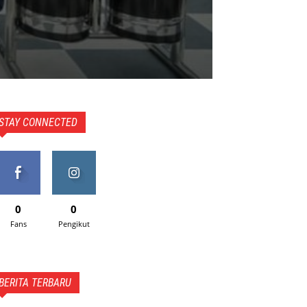
STAY CONNECTED
0
0
Fans
Pengikut
BERITA TERBARU