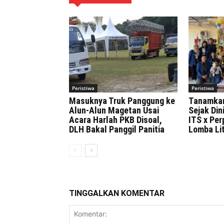
Peristiwa
Peristiwa
Masuknya Truk Panggung ke
Tanamka
Alun-Alun Magetan Usai
Sejak Di
Acara Harlah PKB Disoal,
ITS x Pe
DLH Bakal Panggil Panitia
Lomba Lit
TINGGALKAN KOMENTAR