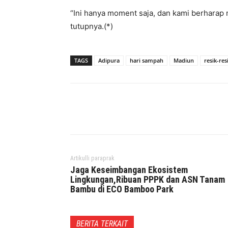
“Ini hanya moment saja, dan kami berharap 
tutupnya.(*)
TAGS
Adipura
hari sampah
Madiun
resik-res
Facebook
Twitter
P
Artikulli paraprak
Jaga Keseimbangan Ekosistem
Lingkungan,Ribuan PPPK dan ASN Tanam
Bambu di ECO Bamboo Park
BERITA TERKAIT