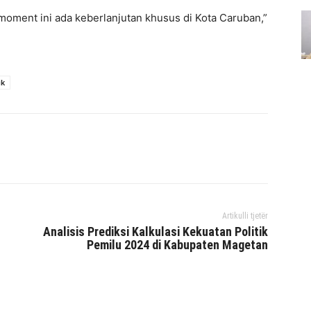
moment ini ada keberlanjutan khusus di Kota Caruban,”
ik
interest
WhatsApp
Mencetak
Telegram
Artikulli tjetër
Analisis Prediksi Kalkulasi Kekuatan Politik
Pemilu 2024 di Kabupaten Magetan