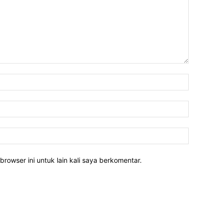
Nama:*
Email:*
Website:
rowser ini untuk lain kali saya berkomentar.