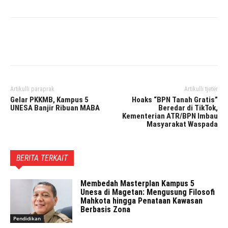
Facebook
Twitter
Pinterest
Artikulli paraprak
Artikulli tjetër
Gelar PKKMB, Kampus 5
Hoaks “BPN Tanah Gratis”
UNESA Banjir Ribuan MABA
Beredar di TikTok,
Kementerian ATR/BPN Imbau
Masyarakat Waspada
BERITA TERKAIT
Membedah Masterplan Kampus 5
Unesa di Magetan: Mengusung Filosofi
Mahkota hingga Penataan Kawasan
Berbasis Zona
Pendidikan