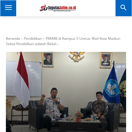
SEPUTAR JATIM
Portal Informasi Dan
Berita Jawa Timur
Beranda
Pendidikan
PKKMB di Kampus 5 Unesa: Wali Kota Madiun
Sebut Pendidikan adalah Bekal...