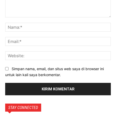
Komentar:
Na
Ema
Web
Simpan nama, email, dan situs web saya di browser ini
untuk lain kali saya berkomentar.
STAY CONNECTED