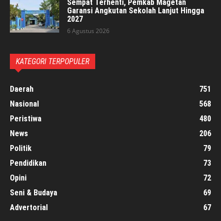
Sempat Terhenti, Pemkab Magetan
Garansi Angkutan Sekolah Lanjut Hingga
2027
6 Agustus 2026
KATEGORI TERPOPULER
Daerah
751
Nasional
568
Peristiwa
480
News
206
Politik
79
Pendidikan
73
Opini
72
Seni & Budaya
69
Advertorial
67