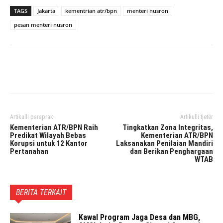
TAGS
Jakarta
kementrian atr/bpn
menteri nusron
pesan menteri nusron
Facebook
Twitter
Pinterest
Artikulli paraprak
Artikulli tjetër
Kementerian ATR/BPN Raih
Tingkatkan Zona Integritas,
Predikat Wilayah Bebas
Kementerian ATR/BPN
Korupsi untuk 12 Kantor
Laksanakan Penilaian Mandiri
Pertanahan
dan Berikan Penghargaan
WTAB
BERITA TERKAIT
Kawal Program Jaga Desa dan MBG,