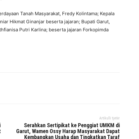
erdayaan Tanah Masyarakat, Fredy Kolintama; Kepala
iar Hikmat Ginanjar beserta jajaran; Bupati Garut,
hfianisa Putri Karlina; beserta jajaran Forkopimda
interest
WhatsApp
Mencetak
Telegram
Artikulli tjetër
i
Serahkan Sertipikat ke Penggiat UMKM di
t
Garut, Wamen Ossy Harap Masyarakat Dapat
Kembangkan Usaha dan Tingkatkan Taraf