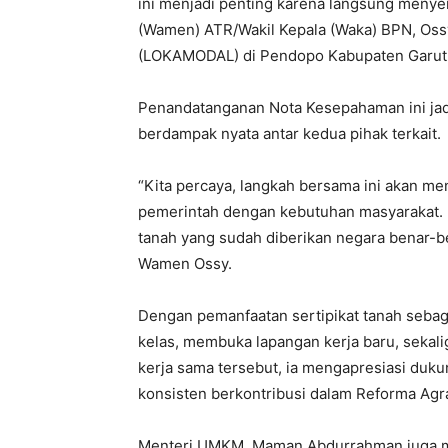
ini menjadi penting karena langsung menye
(Wamen) ATR/Wakil Kepala (Waka) BPN, Os
(LOKAMODAL) di Pendopo Kabupaten Garut
Penandatanganan Nota Kesepahaman ini jadi
berdampak nyata antar kedua pihak terkait.
“Kita percaya, langkah bersama ini akan 
pemerintah dengan kebutuhan masyarakat. K
tanah yang sudah diberikan negara benar-be
Wamen Ossy.
Dengan pemanfaatan sertipikat tanah seba
kelas, membuka lapangan kerja baru, seka
kerja sama tersebut, ia mengapresiasi du
konsisten berkontribusi dalam Reforma A
Menteri UMKM, Maman Abdurrahman juga me