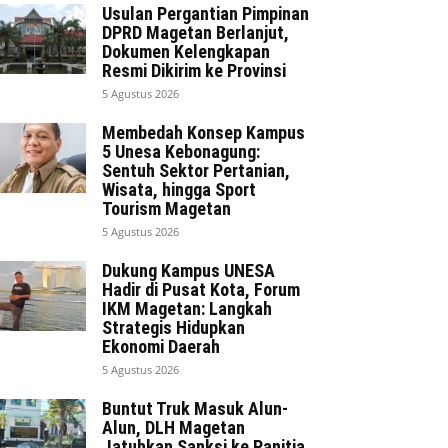
Usulan Pergantian Pimpinan
DPRD Magetan Berlanjut,
Dokumen Kelengkapan
Resmi Dikirim ke Provinsi
5 Agustus 2026
Membedah Konsep Kampus
5 Unesa Kebonagung:
Sentuh Sektor Pertanian,
Wisata, hingga Sport
Tourism Magetan
5 Agustus 2026
Dukung Kampus UNESA
Hadir di Pusat Kota, Forum
IKM Magetan: Langkah
Strategis Hidupkan
Ekonomi Daerah
5 Agustus 2026
Buntut Truk Masuk Alun-
Alun, DLH Magetan
Jatuhkan Sanksi ke Panitia