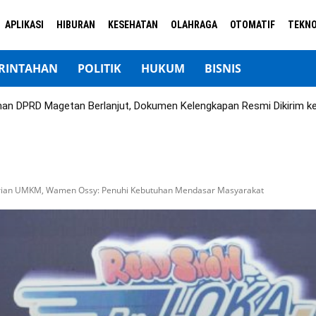
APLIKASI
HIBURAN
KESEHATAN
OLAHRAGA
OTOMATIF
TEKNO
RINTAHAN
POLITIK
HUKUM
BISNIS
nan DPRD Magetan Berlanjut, Dokumen Kelengkapan Resmi Dikirim ke
erian UMKM, Wamen Ossy: Penuhi Kebutuhan Mendasar Masyarakat