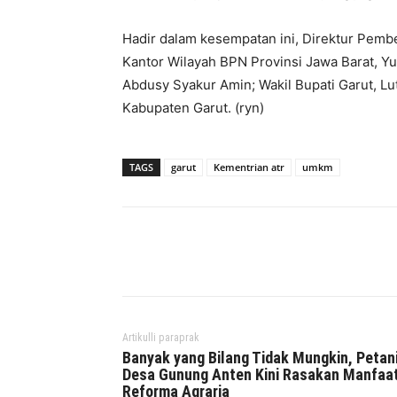
Hadir dalam kesempatan ini, Direktur Pemb
Kantor Wilayah BPN Provinsi Jawa Barat, Yun
Abdusy Syakur Amin; Wakil Bupati Garut, Lut
Kabupaten Garut. (ryn)
TAGS
garut
Kementrian atr
umkm
Facebook
Twitter
P
Artikulli paraprak
Banyak yang Bilang Tidak Mungkin, Petan
Desa Gunung Anten Kini Rasakan Manfaa
Reforma Agraria