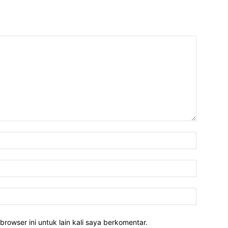
Nama:*
Email:*
Website:
rowser ini untuk lain kali saya berkomentar.