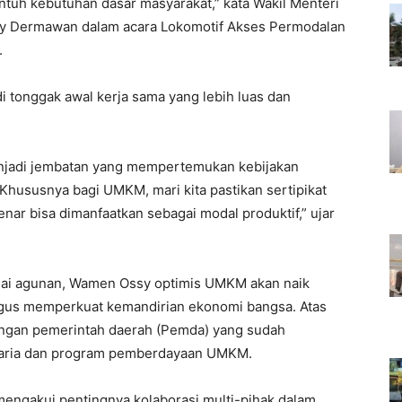
ntuh kebutuhan dasar masyarakat,” kata Wakil Menteri
sy Dermawan dalam acara Lokomotif Akses Permodalan
.
 tonggak awal kerja sama yang lebih luas dan
menjadi jembatan yang mempertemukan kebijakan
hususnya bagi UMKM, mari kita pastikan sertipikat
nar bisa dimanfaatkan sebagai modal produktif,” ujar
gai agunan, Wamen Ossy optimis UMKM akan naik
ligus memperkuat kemandirian ekonomi bangsa. Atas
kungan pemerintah daerah (Pemda) yang sudah
graria dan program pemberdayaan UMKM.
ngakui pentingnya kolaborasi multi-pihak dalam