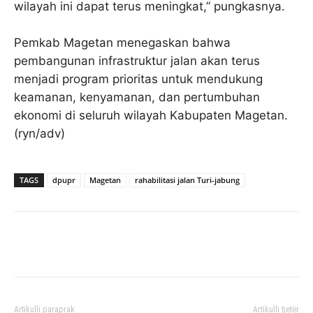
wilayah ini dapat terus meningkat,” pungkasnya.
Pemkab Magetan menegaskan bahwa
pembangunan infrastruktur jalan akan terus
menjadi program prioritas untuk mendukung
keamanan, kenyamanan, dan pertumbuhan
ekonomi di seluruh wilayah Kabupaten Magetan.
(ryn/adv)
TAGS
dpupr
Magetan
rahabilitasi jalan Turi-jabung
Facebook
Twitter
Pinterest
Artikulli paraprak
Artikulli tjetër