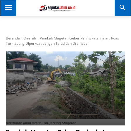
SEPUTAR JATIM
Portal Informasi Dan
Berita Jawa Timur
Beranda
Daerah
Pemkab Magetan Geber Peningkatan Jalan, Ruas
Turi-Jabung Diperkuat dengan Talud dan Drainase
pelebaran jalan jalaur Turi-jabung Magetan