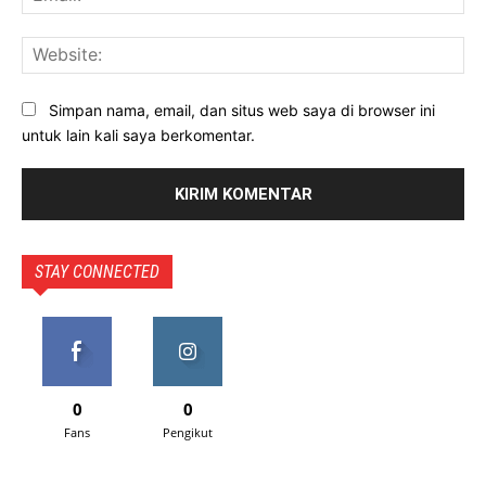
Web
Simpan nama, email, dan situs web saya di browser ini
untuk lain kali saya berkomentar.
STAY CONNECTED
0
0
Fans
Pengikut