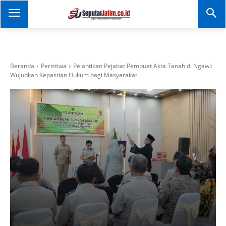
SEPUTAR JATIM
Portal Informasi Dan
Berita Jawa Timur
Beranda
Peristiwa
Pelantikan Pejabat Pembuat Akta Tanah di Ngawi:
Wujudkan Kepastian Hukum bagi Masyarakat