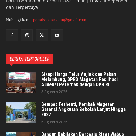
Portal berita dan informasi Jawa Timur | Lugas, Independen,
dan Terpercaya
Hubungi kami:
portalseputarjatim@gmail.com
BERITA TERPOPULER
Sikapi Harga Telur Anjlok dan Pakan
Melambung, DPRD Magetan Fasilitasi
Audensi Peternak dengan DPR RI
8 Agustus 2026
Sempat Terhenti, Pemkab Magetan
Garansi Angkutan Sekolah Lanjut Hingga
2027
6 Agustus 2026
Bangun Kebijakan Berbasis Riset,Wabup