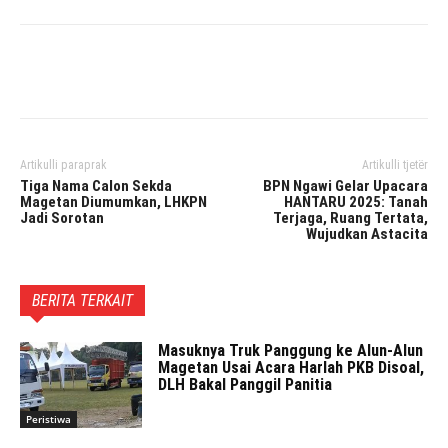
Facebook
Twitter
Pinterest
Artikulli paraprak
Artikulli tjetër
Tiga Nama Calon Sekda
BPN Ngawi Gelar Upacara
Magetan Diumumkan, LHKPN
HANTARU 2025: Tanah
Jadi Sorotan
Terjaga, Ruang Tertata,
Wujudkan Astacita
BERITA TERKAIT
Masuknya Truk Panggung ke Alun-Alun
Magetan Usai Acara Harlah PKB Disoal,
DLH Bakal Panggil Panitia
Peristiwa