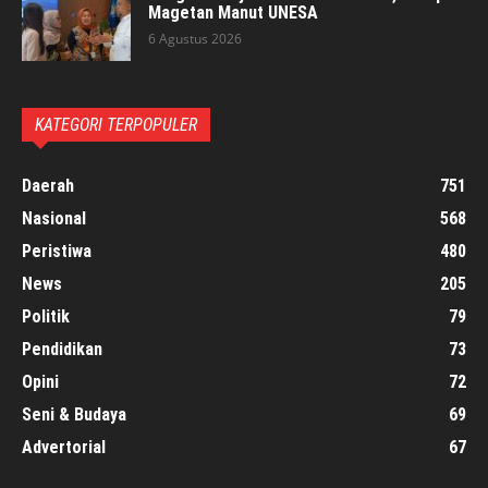
Magetan Manut UNESA
6 Agustus 2026
KATEGORI TERPOPULER
Daerah
751
Nasional
568
Peristiwa
480
News
205
Politik
79
Pendidikan
73
Opini
72
Seni & Budaya
69
Advertorial
67