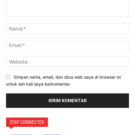
Komentar:
Na
Ema
Web
Simpan nama, email, dan situs web saya di browser ini
untuk lain kali saya berkomentar.
STAY CONNECTED