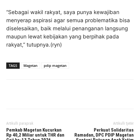
“Sebagai wakil rakyat, saya punya kewajiban
menyerap aspirasi agar semua problematika bisa
diselesaikan, baik melalui penanganan langsung
maupun lewat kebijakan yang berpihak pada
rakyat,” tutupnya.(ryn)
TAGS
Magetan
pdip magetan
Facebook
Twitter
Pinterest
Artikulli paraprak
Artikulli tjetër
Pemkab Magetan Kucurkan
Perkuat Solidaritas
Rp 40,2 Miliar untuk THR dan
Ramadan, DPC PDIP Magetan
Gaji ke-13 Tahun 2026
Santuni Ratusan Anak Yatim