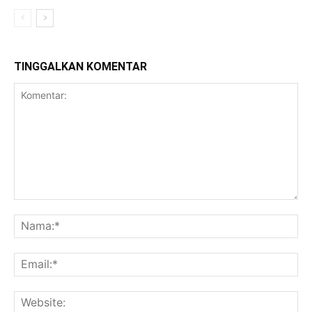
TINGGALKAN KOMENTAR
Komentar:
Na
Ema
Web