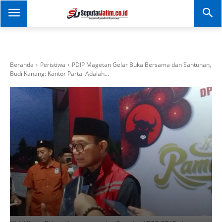
SEPUTAR JATIM
Portal Informasi Dan
Berita Jawa Timur
Beranda
Peristiwa
PDIP Magetan Gelar Buka Bersama dan Santunan,
Budi Kanang: Kantor Partai Adalah...