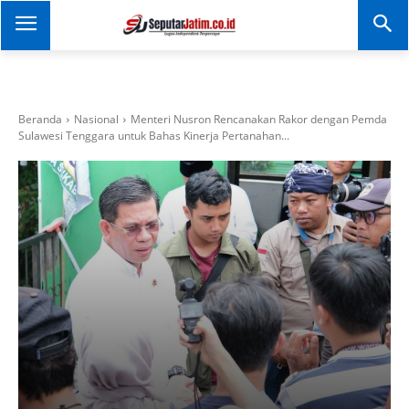
SEPUTAR JATIM
Portal Informasi Dan
Berita Jawa Timur
Beranda
Nasional
Menteri Nusron Rencanakan Rakor dengan Pemda
Sulawesi Tenggara untuk Bahas Kinerja Pertanahan...