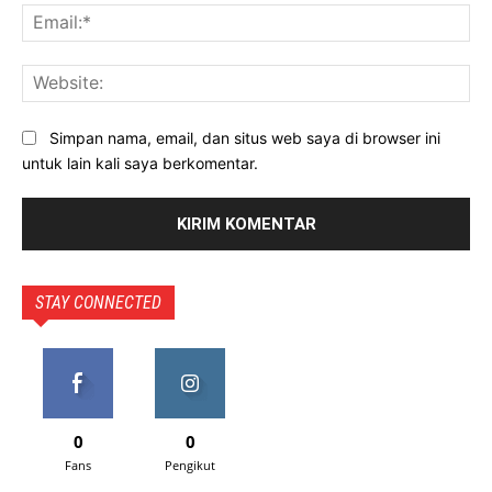
Ema
Web
Simpan nama, email, dan situs web saya di browser ini
untuk lain kali saya berkomentar.
STAY CONNECTED
0
0
Fans
Pengikut