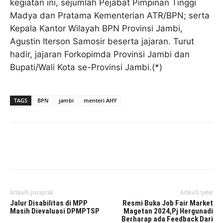
kegiatan ini, sejumlah Pejabat Pimpinan Tinggi
Madya dan Pratama Kementerian ATR/BPN; serta
Kepala Kantor Wilayah BPN Provinsi Jambi,
Agustin Iterson Samosir beserta jajaran. Turut
hadir, jajaran Forkopimda Provinsi Jambi dan
Bupati/Wali Kota se-Provinsi Jambi.(*)
TAGS
BPN
jambi
menteri AHY
Facebook
Twitter
Pinterest
Artikulli paraprak
Artikulli tjetër
Jalur Disabilitas di MPP
Resmi Buka Job Fair Market
Masih Dievaluasi DPMPTSP
Magetan 2024,Pj Hergunadi
Berharap ada Feedback Dari