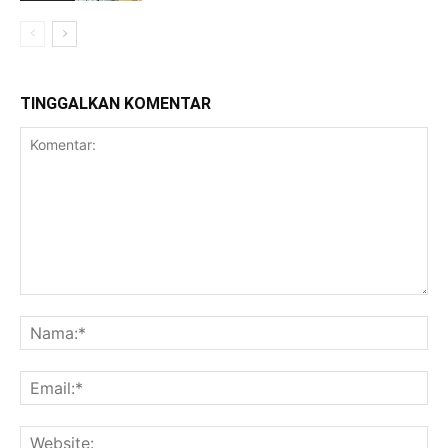
TINGGALKAN KOMENTAR
Komentar:
Na
Ema
Web