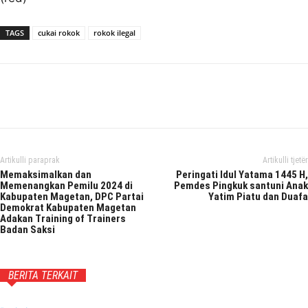
TAGS
cukai rokok
rokok ilegal
Facebook
Twitter
Pinterest
Wh
Artikulli paraprak
Artikulli tjetër
Memaksimalkan dan
Peringati Idul Yatama 1445 H,
Memenangkan Pemilu 2024 di
Pemdes Pingkuk santuni Anak
Kabupaten Magetan, DPC Partai
Yatim Piatu dan Duafa
Demokrat Kabupaten Magetan
Adakan Training of Trainers
Badan Saksi
BERITA TERKAIT