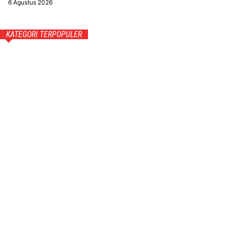
6 Agustus 2026
KATEGORI TERPOPULER
Daerah
751
Nasional
568
Peristiwa
480
News
205
Politik
79
Pendidikan
73
Opini
72
Seni & Budaya
69
Advertorial
67
TENTANG KAMI
REDAKSI
PEDOMAN MEDIA SIBER