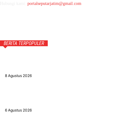
Hubungi kami:
portalseputarjatim@gmail.com
BERITA TERPOPULER
Sikapi Harga Telur Anjlok dan Pakan Melambung, DPRD
Magetan Fasilitasi Audensi Peternak dengan DPR RI
8 Agustus 2026
Sempat Terhenti, Pemkab Magetan Garansi Angkutan Sekolah
Lanjut Hingga 2027
6 Agustus 2026
Bangun Kebijakan Berbasis Riset,Wabup Magetan Manut UNESA