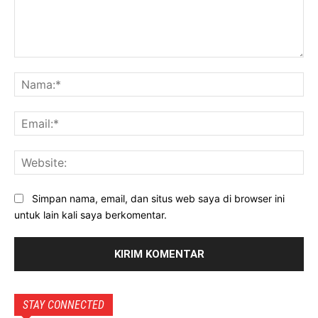
Komentar:
Na
Ema
Web
Simpan nama, email, dan situs web saya di browser ini
untuk lain kali saya berkomentar.
STAY CONNECTED