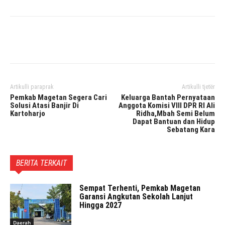
Facebook
Twitter
Pinterest
Artikulli paraprak
Artikulli tjetër
Pemkab Magetan Segera Cari
Keluarga Bantah Pernyataan
Solusi Atasi Banjir Di
Anggota Komisi VIII DPR RI Ali
Kartoharjo
Ridha,Mbah Semi Belum
Dapat Bantuan dan Hidup
Sebatang Kara
BERITA TERKAIT
Sempat Terhenti, Pemkab Magetan
Garansi Angkutan Sekolah Lanjut
Hingga 2027
Daerah