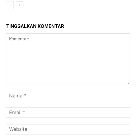
TINGGALKAN KOMENTAR
Komentar:
Na
Ema
Web