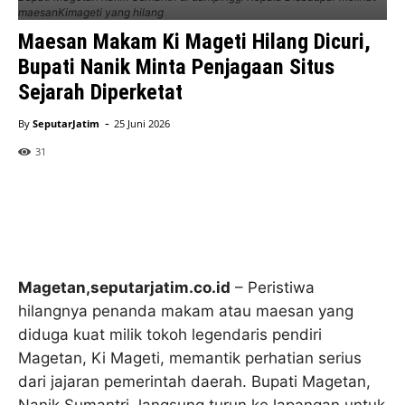
maesanKimageti yang hilang
Maesan Makam Ki Mageti Hilang Dicuri,
Bupati Nanik Minta Penjagaan Situs
Sejarah Diperketat
-
By
SeputarJatim
25 Juni 2026
31
Magetan,seputarjatim.co.id
– Peristiwa
hilangnya penanda makam atau maesan yang
diduga kuat milik tokoh legendaris pendiri
Magetan, Ki Mageti, memantik perhatian serius
dari jajaran pemerintah daerah. Bupati Magetan,
Nanik Sumantri, langsung turun ke lapangan untuk