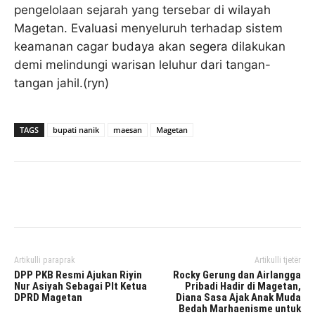
pengelolaan sejarah yang tersebar di wilayah
Magetan. Evaluasi menyeluruh terhadap sistem
keamanan cagar budaya akan segera dilakukan
demi melindungi warisan leluhur dari tangan-
tangan jahil.(ryn)
TAGS
bupati nanik
maesan
Magetan
Facebook
Twitter
Pinterest
Artikulli paraprak
Artikulli tjetër
DPP PKB Resmi Ajukan Riyin
Rocky Gerung dan Airlangga
Nur Asiyah Sebagai Plt Ketua
Pribadi Hadir di Magetan,
DPRD Magetan
Diana Sasa Ajak Anak Muda
Bedah Marhaenisme untuk