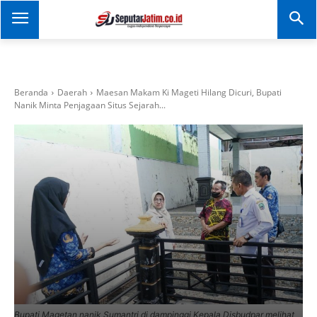
SEPUTAR JATIM
Portal Informasi Dan
Berita Jawa Timur
Beranda
Daerah
Maesan Makam Ki Mageti Hilang Dicuri, Bupati
Nanik Minta Penjagaan Situs Sejarah...
Bupati Magetan nanik Sumantri di dampinggi Kepala Disbudpar melihat