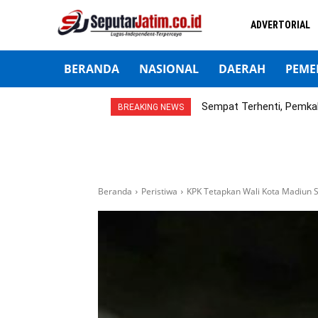
ADVERTORIAL
BERANDA
NASIONAL
DAERAH
PEME
Sempat Terhenti, Pemka
BREAKING NEWS
Beranda
Peristiwa
KPK Tetapkan Wali Kota Madiun 