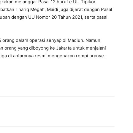
gkakan melanggar Pasal 12 huruf e UU Tipikor.
ibatkan Thariq Megah, Maidi juga dijerat dengan Pasal
iubah dengan UU Nomor 20 Tahun 2021, serta pasal
 orang dalam operasi senyap di Madiun. Namun,
an orang yang diboyong ke Jakarta untuk menjalani
 tiga di antaranya resmi mengenakan rompi oranye.
interest
WhatsApp
Mencetak
Telegram