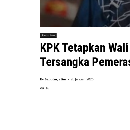
Peristiwa
KPK Tetapkan Wali
Tersangka Pemeras
-
By
SeputarJatim
20 Januari 2026
16
Wali kota Madiun Maidi