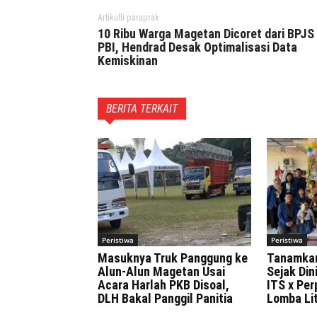
Artikulli paraprak
10 Ribu Warga Magetan Dicoret dari BPJS
PBI, Hendrad Desak Optimalisasi Data
Kemiskinan
BERITA TERKAIT
Peristiwa
Peristiwa
Masuknya Truk Panggung ke
Tanamka
Alun-Alun Magetan Usai
Sejak Di
Acara Harlah PKB Disoal,
ITS x Pe
DLH Bakal Panggil Panitia
Lomba Lit