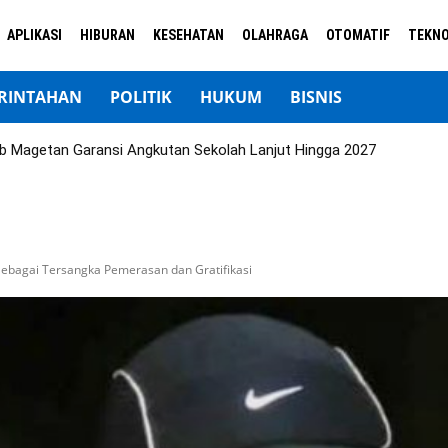
APLIKASI
HIBURAN
KESEHATAN
OLAHRAGA
OTOMATIF
TEKNO
RINTAHAN
POLITIK
HUKUM
BISNIS
b Magetan Garansi Angkutan Sekolah Lanjut Hingga 2027
Sebagai Tersangka Pemerasan dan Gratifikasi