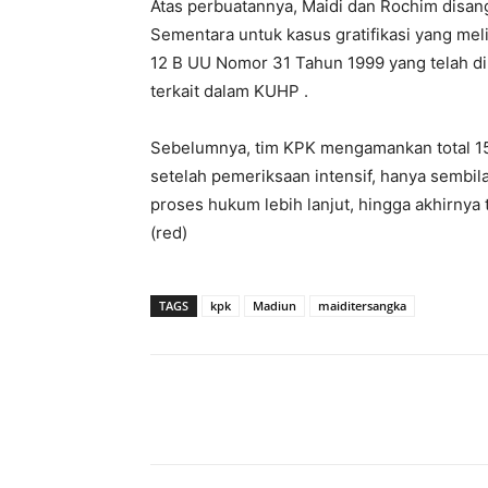
Atas perbuatannya, Maidi dan Rochim disan
Sementara untuk kasus gratifikasi yang mel
12 B UU Nomor 31 Tahun 1999 yang telah d
terkait dalam KUHP .
Sebelumnya, tim KPK mengamankan total 15
setelah pemeriksaan intensif, hanya sembil
proses hukum lebih lanjut, hingga akhirnya
(red)
TAGS
kpk
Madiun
maiditersangka
Facebook
Twitter
P