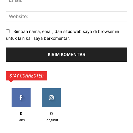
Web
Simpan nama, email, dan situs web saya di browser ini
untuk lain kali saya berkomentar.
STAY CONNECTED
0
0
Fans
Pengikut