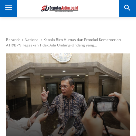
SEPUTAR JATIM
Portal Informasi Dan
Berita Jawa Timur
Beranda
Nasional
Kepala Biro Humas dan Protokol Kementerian
ATR/BPN Tegaskan Tidak Ada Undang-Undang yang...