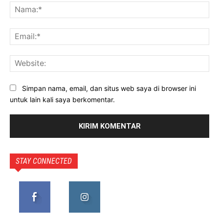
Na
Ema
Web
Simpan nama, email, dan situs web saya di browser ini
untuk lain kali saya berkomentar.
STAY CONNECTED