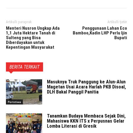
Artikulli paraprak
Artikulli tjetër
Menteri Nusron Ungkap Ada
Penggunaan Lahan Eco
1,1 Juta Hektare Tanah di
Bamboo,Kadin LHP Perlu Ijin
Sulteng yang Bisa
Bupati
Diberdayakan untuk
Kepentingan Masyarakat
BERITA TERKAIT
Masuknya Truk Panggung ke Alun-Alun
Magetan Usai Acara Harlah PKB Disoal,
DLH Bakal Panggil Panitia
Peristiwa
Tanamkan Budaya Membaca Sejak Dini,
Mahasiswa KKN ITS x Perpusnas Gelar
Lomba Literasi di Gresik