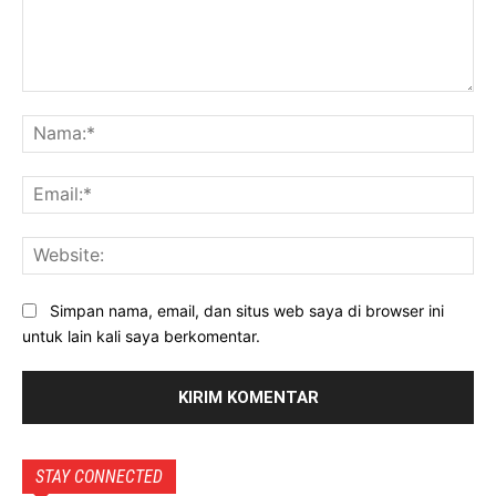
Komentar:
Na
Ema
Web
Simpan nama, email, dan situs web saya di browser ini
untuk lain kali saya berkomentar.
STAY CONNECTED