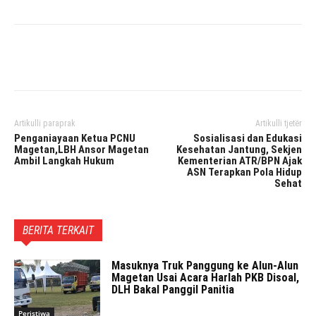
Facebook
Twitter
Pinterest
Artikulli paraprak
Artikulli tjetër
Penganiayaan Ketua PCNU
Sosialisasi dan Edukasi
Magetan,LBH Ansor Magetan
Kesehatan Jantung, Sekjen
Ambil Langkah Hukum
Kementerian ATR/BPN Ajak
ASN Terapkan Pola Hidup
Sehat
BERITA TERKAIT
Masuknya Truk Panggung ke Alun-Alun
Magetan Usai Acara Harlah PKB Disoal,
DLH Bakal Panggil Panitia
Peristiwa