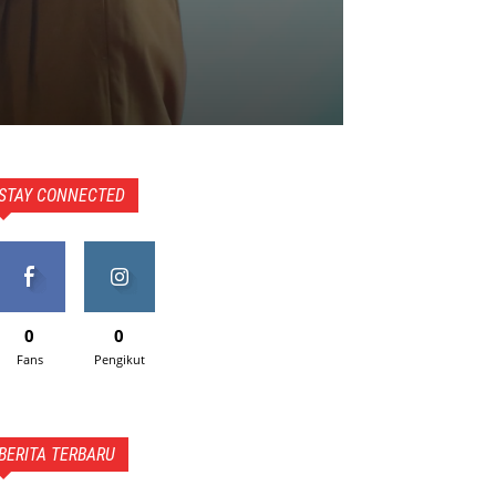
STAY CONNECTED
0
0
Fans
Pengikut
BERITA TERBARU