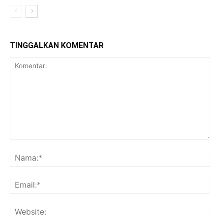
TINGGALKAN KOMENTAR
Komentar:
Na
Ema
Web