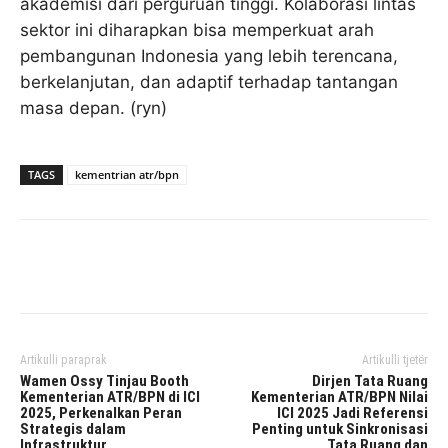
akademisi dari perguruan tinggi. Kolaborasi lintas
sektor ini diharapkan bisa memperkuat arah
pembangunan Indonesia yang lebih terencana,
berkelanjutan, dan adaptif terhadap tantangan
masa depan. (ryn)
TAGS
kementrian atr/bpn
Facebook
Twitter
Pinterest
Artikulli paraprak
Artikulli tjetër
Wamen Ossy Tinjau Booth
Dirjen Tata Ruang
Kementerian ATR/BPN di ICI
Kementerian ATR/BPN Nilai
2025, Perkenalkan Peran
ICI 2025 Jadi Referensi
Strategis dalam
Penting untuk Sinkronisasi
Infrastruktur
Tata Ruang dan