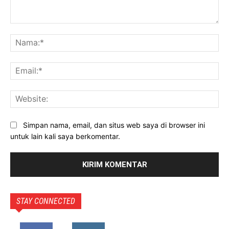
Komentar:
Na
Ema
Web
Simpan nama, email, dan situs web saya di browser ini
untuk lain kali saya berkomentar.
STAY CONNECTED