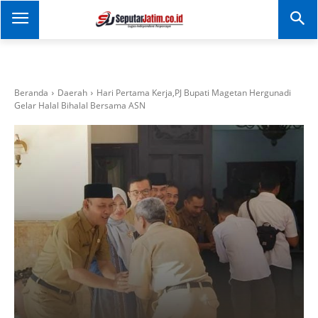
SEPUTAR JATIM
Portal Informasi Dan
Berita Jawa Timur
Beranda
Daerah
Hari Pertama Kerja,PJ Bupati Magetan Hergunadi
Gelar Halal Bihalal Bersama ASN