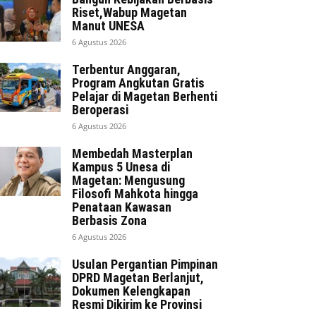
Riset,Wabup Magetan
Manut UNESA
6 Agustus 2026
Terbentur Anggaran,
Program Angkutan Gratis
Pelajar di Magetan Berhenti
Beroperasi
6 Agustus 2026
Membedah Masterplan
Kampus 5 Unesa di
Magetan: Mengusung
Filosofi Mahkota hingga
Penataan Kawasan
Berbasis Zona
6 Agustus 2026
Usulan Pergantian Pimpinan
DPRD Magetan Berlanjut,
Dokumen Kelengkapan
Resmi Dikirim ke Provinsi