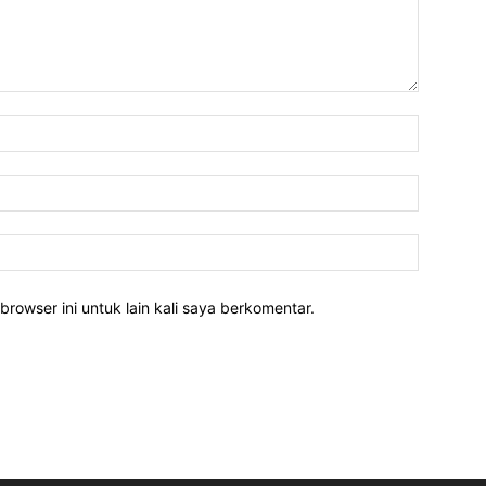
Nama:*
Email:*
Website:
rowser ini untuk lain kali saya berkomentar.