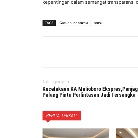
kepentingan dalam semangat transparansi da
TAGS
Garuda Indonesia
smsi
Facebook
Twitter
P
Artikulli paraprak
Kecelakaan KA Malioboro Ekspres,Penjag
Palang Pintu Perlintasan Jadi Tersangka
BERITA TERKAIT