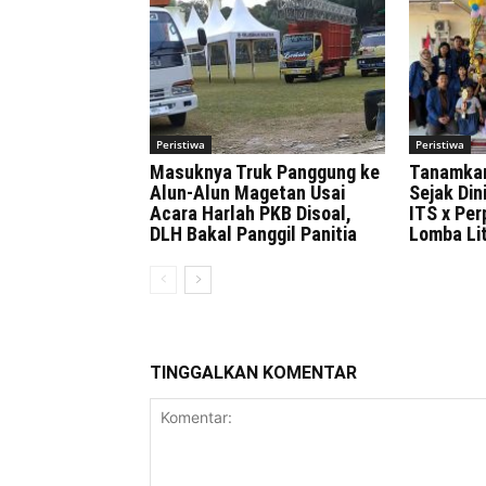
Peristiwa
Peristiwa
Masuknya Truk Panggung ke
Tanamka
Alun-Alun Magetan Usai
Sejak Di
Acara Harlah PKB Disoal,
ITS x Pe
DLH Bakal Panggil Panitia
Lomba Lit
TINGGALKAN KOMENTAR