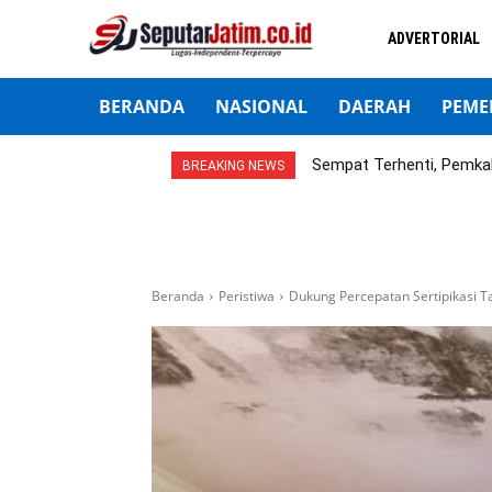
ADVERTORIAL
BERANDA
NASIONAL
DAERAH
PEME
Sempat Terhenti, Pemka
BREAKING NEWS
Beranda
Peristiwa
Dukung Percepatan Sertipikasi T