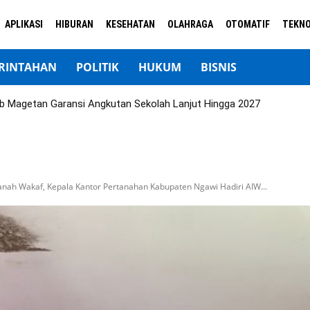
APLIKASI
HIBURAN
KESEHATAN
OLAHRAGA
OTOMATIF
TEKNO
RINTAHAN
POLITIK
HUKUM
BISNIS
b Magetan Garansi Angkutan Sekolah Lanjut Hingga 2027
anah Wakaf, Kepala Kantor Pertanahan Kabupaten Ngawi Hadiri AIW...