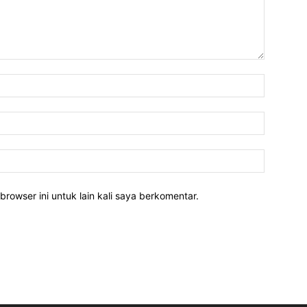
Nama:*
Email:*
Website:
rowser ini untuk lain kali saya berkomentar.