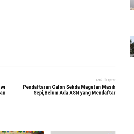
interest
WhatsApp
Mencetak
Telegram
Artikulli tjetër
awi
Pendaftaran Calon Sekda Magetan Masih
tan
Sepi,Belum Ada ASN yang Mendaftar