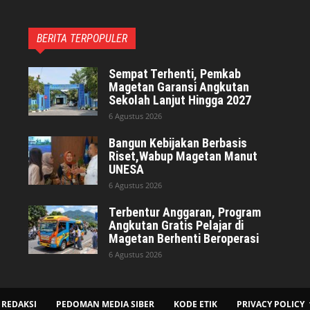
BERITA TERPOPULER
Sempat Terhenti, Pemkab
Magetan Garansi Angkutan
Sekolah Lanjut Hingga 2027
6 Agustus 2026
Bangun Kebijakan Berbasis
Riset,Wabup Magetan Manut
UNESA
6 Agustus 2026
Terbentur Anggaran, Program
Angkutan Gratis Pelajar di
Magetan Berhenti Beroperasi
6 Agustus 2026
REDAKSI
PEDOMAN MEDIA SIBER
KODE ETIK
PRIVACY POLICY