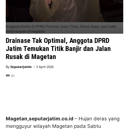
Anggota Komisi D DPRD Provinsi Jawa Timur, Diana Sasa, saat sidak
banjir luapan di magetan
Drainase Tak Optimal, Anggota DPRD
Jatim Temukan Titik Banjir dan Jalan
Rusak di Magetan
-
By
SeputarJatim
5 April 2026
61
Magetan,seputarjatim.co.id
– Hujan deras yang
mengguyur wilayah Magetan pada Sabtu