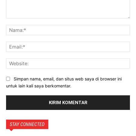
Komentar:
Na
Ema
Web
Simpan nama, email, dan situs web saya di browser ini
untuk lain kali saya berkomentar.
STAY CONNECTED