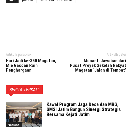
Facebook
Twitter
Pinterest
Artikulli paraprak
Artikulli tjetër
Hari Jadi ke-350 Magetan,
Menanti Jawaban dari
Mie Gacoan Raih
Pusat:Proyek Sekolah Rakyat
Penghargaan
Magetan ‘Jalan di Tempat’
BERITA TERKAIT
Kawal Program Jaga Desa dan MBG,
SMSI Jatim Bangun Sinergi Strategis
Bersama Kejati Jatim
Nasional