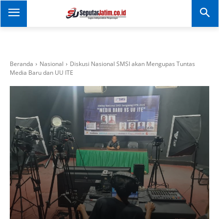
SEPUTAR JATIM
Portal Informasi Dan
Berita Jawa Timur
Beranda
Nasional
Diskusi Nasional SMSI akan Mengupas Tuntas
Media Baru dan UU ITE