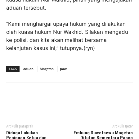
aduan tersebut.
“Kami menghargai upaya hukum yang dilakukan
oleh kuasa hukum Nur Wakhid. Silakan mengadu
ke polisi, dan kita akan melihat bersama
kelanjutan kasus ini,” tutupnya.(ryn)
TAGS
aduan
Magetan
paw
Facebook
Twitter
Pinterest
Artikulli paraprak
Artikulli tjetër
Diduga Lakukan
Embung Duwetsewu Magetan
Penipuan,Ketua dan
Ditutup Sementara Pasca