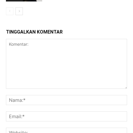
TINGGALKAN KOMENTAR
Komentar:
Na
Ema
Web