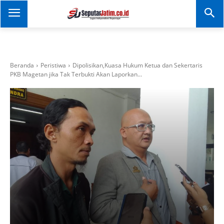
SEPUTAR JATIM
Portal Informasi Dan
Berita Jawa Timur
Beranda
Peristiwa
Dipolisikan,Kuasa Hukum Ketua dan Sekertaris
PKB Magetan jika Tak Terbukti Akan Laporkan...