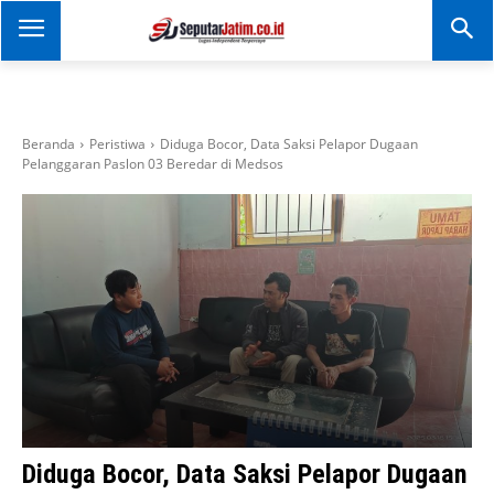
SEPUTAR JATIM
Portal Informasi Dan
Berita Jawa Timur
Beranda
Peristiwa
Diduga Bocor, Data Saksi Pelapor Dugaan
Pelanggaran Paslon 03 Beredar di Medsos
Diduga Bocor, Data Saksi Pelapor Dugaan