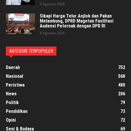
9 Agustus 2026
Sikapi Harga Telur Anjlok dan Pakan
Melambung, DPRD Magetan Fasilitasi
Audensi Peternak dengan DPR RI
8 Agustus 2026
KATEGORI TERPOPULER
Daerah
752
Nasional
568
Peristiwa
480
News
206
Politik
79
Pendidikan
73
Opini
72
Seni & Budaya
69