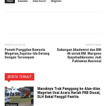
TAGS
bawaslu
data bocor
Magetan
Facebook
Twitter
Pinterest
Artikulli paraprak
Artikulli tjetër
Penuhi Panggilan Bawaslu
Dukungan Akademisi dan BNI
Magetan,Sujatno-Ida Datang
46 untuk RM. Margono
Dengan Tersenyum
Djojohadikusumo Jadi
Pahlawan Nasional
BERITA TERKAIT
Masuknya Truk Panggung ke Alun-Alun
Magetan Usai Acara Harlah PKB Disoal,
DLH Bakal Panggil Panitia
Peristiwa