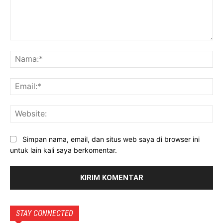
Komentar:
Na
Ema
Web
Simpan nama, email, dan situs web saya di browser ini
untuk lain kali saya berkomentar.
STAY CONNECTED