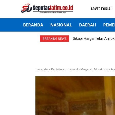
ADVERTORIAL
BERANDA
NASIONAL
DAERAH
PEME
Sikapi Harga Telur Anjl
BREAKING NEWS
Beranda
Peristiwa
Bawaslu Magetan Mulai Sosialis