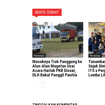
BERITA TERKAIT
Peristiwa
Peristiwa
Masuknya Truk Panggung ke
Tanamka
Alun-Alun Magetan Usai
Sejak Di
Acara Harlah PKB Disoal,
ITS x Pe
DLH Bakal Panggil Panitia
Lomba Lit
TINGGALKAN KOMENTAR