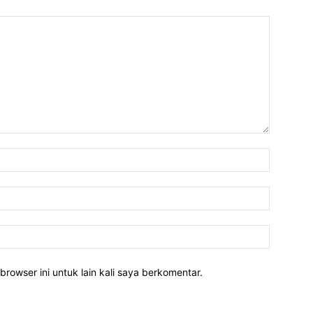
Nama:*
Email:*
Website:
rowser ini untuk lain kali saya berkomentar.