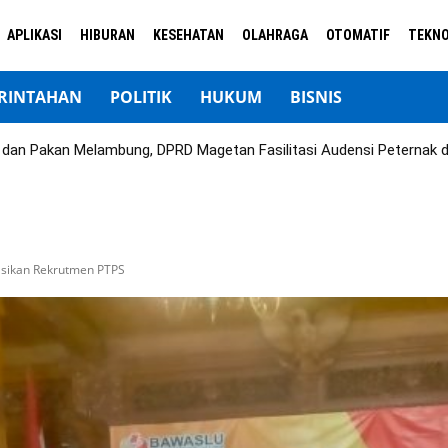
APLIKASI
HIBURAN
KESEHATAN
OLAHRAGA
OTOMATIF
TEKNO
RINTAHAN
POLITIK
HUKUM
BISNIS
ok dan Pakan Melambung, DPRD Magetan Fasilitasi Audensi Peternak 
asikan Rekrutmen PTPS