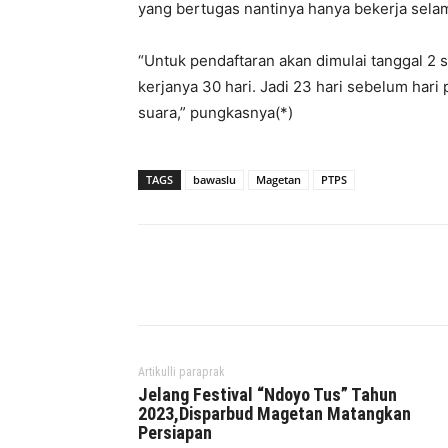
yang bertugas nantinya hanya bekerja selam
“Untuk pendaftaran akan dimulai tanggal 
kerjanya 30 hari. Jadi 23 hari sebelum har
suara,” pungkasnya(*)
TAGS
bawaslu
Magetan
PTPS
Facebook
Twitter
P
Artikulli paraprak
Jelang Festival “Ndoyo Tus” Tahun
2023,Disparbud Magetan Matangkan
Persiapan