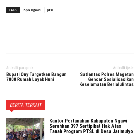
TAGS
bpn ngawi
ptsl
Facebook
Twitter
Pinterest
Artikulli paraprak
Artikulli tjetër
Bupati Ony Targetkan Bangun
Satlantas Polres Magetan
7000 Rumah Layak Huni
Gencar Sosialisasikan
Keselamatan Berlalulintas
BERITA TERKAIT
Kantor Pertanahan Kabupaten Ngawi
Serahkan 397 Sertipikat Hak Atas
Tanah Program PTSL di Desa Jatimulyo