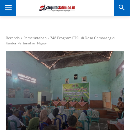
SEPUTAR JATIM
Portal Informasi Dan
Berita Jawa Timur
Beranda
Pemerintahan
748 Program PTSL di Desa Gemarang di
Kantor Pertanahan Ngawi