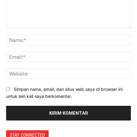
Komentar:
Na
Ema
Web
Simpan nama, email, dan situs web saya di browser ini
untuk lain kali saya berkomentar.
STAY CONNECTED