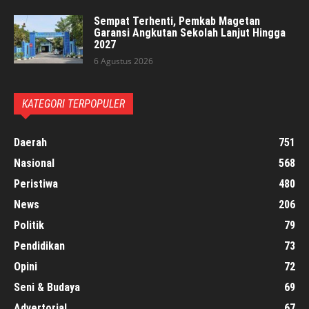
Sempat Terhenti, Pemkab Magetan
Garansi Angkutan Sekolah Lanjut Hingga
2027
6 Agustus 2026
KATEGORI TERPOPULER
Daerah
751
Nasional
568
Peristiwa
480
News
206
Politik
79
Pendidikan
73
Opini
72
Seni & Budaya
69
Advertorial
67