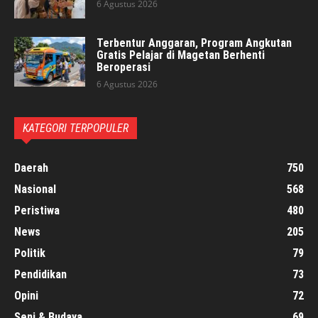
6 Agustus 2026
Terbentur Anggaran, Program Angkutan
Gratis Pelajar di Magetan Berhenti
Beroperasi
6 Agustus 2026
KATEGORI TERPOPULER
Daerah
750
Nasional
568
Peristiwa
480
News
205
Politik
79
Pendidikan
73
Opini
72
Seni & Budaya
69