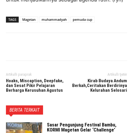
TAGS
Magetan
muhammadyah
pemuda cup
Facebook
Twitter
Pinterest
Artikulli paraprak
Artikulli tjetër
Hoaks, Miscaption, Deepfake,
Kirab Budaya Andum
dan Sesat Pikir Pelajaran
Berkah,Ceritakan Berdirinya
Berharga Kerusuhan Agustus
Kelurahan Selosari
BERITA TERKAIT
Sasar Pengunjung Festival Bambu,
KORMI Magetan Gelar ‘Challenge’