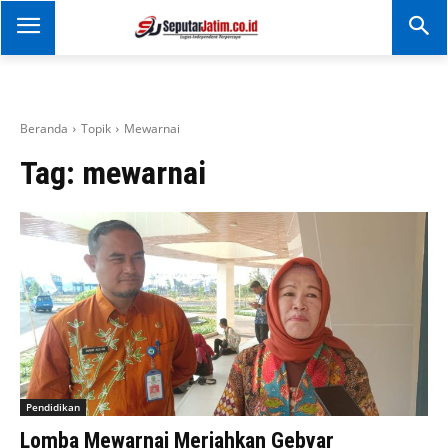
SEPUTAR JATIM
Portal Informasi Dan
Berita Jawa Timur
Beranda
Topik
Mewarnai
Tag:
mewarnai
Pendidikan
Lomba Mewarnai Meriahkan Gebyar