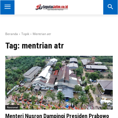
SEPUTAR JATIM
Portal Informasi Dan
Berita Jawa Timur
Beranda
Topik
Mentrian atr
Tag:
mentrian atr
Nasional
Menteri Nusron Dampingi Presiden Prabowo