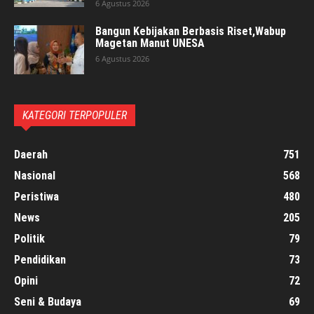
6 Agustus 2026
Bangun Kebijakan Berbasis Riset,Wabup
Magetan Manut UNESA
6 Agustus 2026
KATEGORI TERPOPULER
Daerah
751
Nasional
568
Peristiwa
480
News
205
Politik
79
Pendidikan
73
Opini
72
Seni & Budaya
69