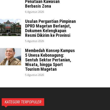
Penataan Kawasan
Berbasis Zona
6 Agustus 2026
Usulan Pergantian Pimpinan
DPRD Magetan Berlanjut,
Dokumen Kelengkapan
Resmi Dikirim ke Provinsi
5 Agustus 2026
Membedah Konsep Kampus
5 Unesa Kebonagung:
Sentuh Sektor Pertanian,
Wisata, hingga Sport
Tourism Magetan
5 Agustus 2026
KATEGORI TERPOPULER