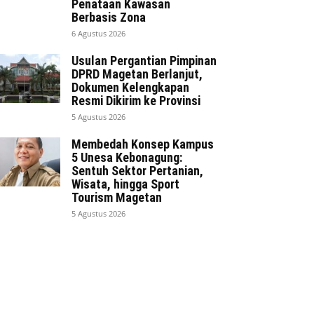
Penataan Kawasan
Berbasis Zona
6 Agustus 2026
Usulan Pergantian Pimpinan
DPRD Magetan Berlanjut,
Dokumen Kelengkapan
Resmi Dikirim ke Provinsi
5 Agustus 2026
Membedah Konsep Kampus
5 Unesa Kebonagung:
Sentuh Sektor Pertanian,
Wisata, hingga Sport
Tourism Magetan
5 Agustus 2026