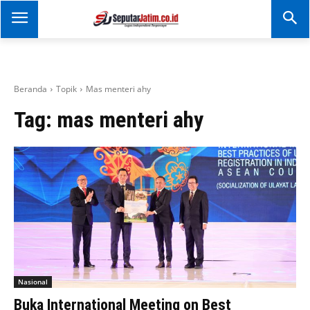
SEPUTAR JATIM
Portal Informasi Dan
Berita Jawa Timur
Beranda
Topik
Mas menteri ahy
Tag:
mas menteri ahy
Nasional
Buka International Meeting on Best