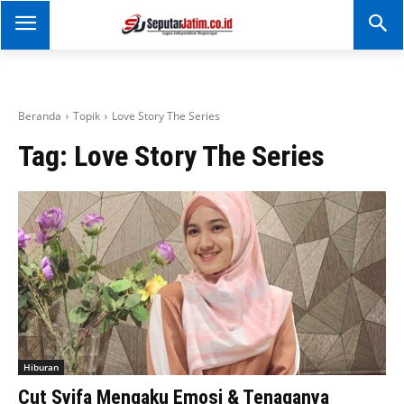
SEPUTAR JATIM
Portal Informasi Dan
Berita Jawa Timur
Beranda
Topik
Love Story The Series
Tag:
Love Story The Series
Hiburan
Cut Syifa Mengaku Emosi & Tenaganya