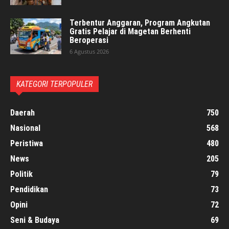
Terbentur Anggaran, Program Angkutan
Gratis Pelajar di Magetan Berhenti
Beroperasi
6 Agustus 2026
KATEGORI TERPOPULER
Daerah
750
Nasional
568
Peristiwa
480
News
205
Politik
79
Pendidikan
73
Opini
72
Seni & Budaya
69